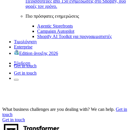
Περισσότερες από 150 ενημερώσεις στο Shopify, δύο
φορές τον χρόνο.
Πιο πρόσφατες ενημερώσεις
Agentic Storefronts
Campaign Autopilot
Shopify AI Toolkit για προγραμματιστές
Τιμολόγηση
Enterprise
Edition άνοιξης 2026
Σύνδεση
Get in touch
Get in touch
What business challenges are you dealing with? We can help.
Get in
touch
Get in touch