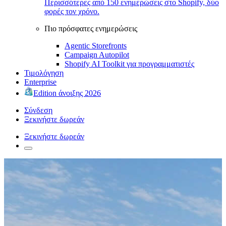
Περισσότερες από 150 ενημερώσεις στο Shopify, δύο
φορές τον χρόνο.
Πιο πρόσφατες ενημερώσεις
Agentic Storefronts
Campaign Autopilot
Shopify AI Toolkit για προγραμματιστές
Τιμολόγηση
Enterprise
Edition άνοιξης 2026
Σύνδεση
Ξεκινήστε δωρεάν
Ξεκινήστε δωρεάν