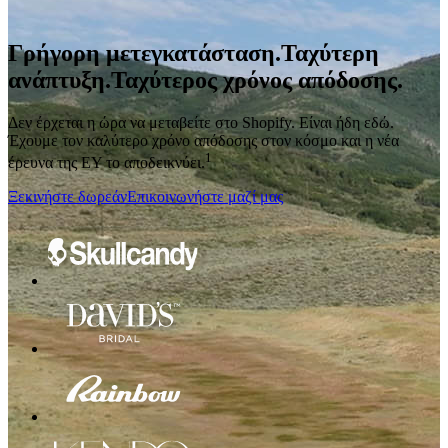
Γρήγορη μετεγκατάσταση.
Ταχύτερη
ανάπτυξη.
Ταχύτερος χρόνος απόδοσης.
Δεν έρχεται η ώρα να μεταβείτε στο Shopify. Είναι ήδη εδώ.
Έχουμε τον καλύτερο χρόνο απόδοσης στον κόσμο και η νέα
1
έρευνα της EY το αποδεικνύει.
Ξεκινήστε δωρεάν
Επικοινωνήστε μαζί μας