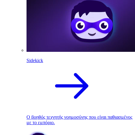
Sidekick
Ο βοηθός τεχνητής νοημοσύνης που είναι παθιασμένος
με το εμπόριο.