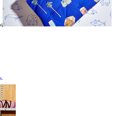
φή
ς.