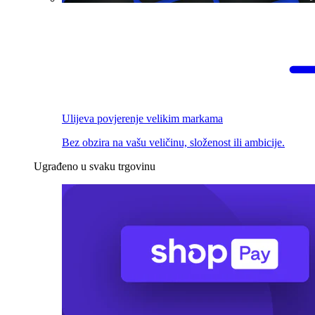
Ulijeva povjerenje velikim markama
Bez obzira na vašu veličinu, složenost ili ambicije.
Ugrađeno u svaku trgovinu