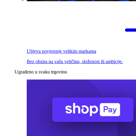
Ulijeva povjerenje velikim markama
Bez obzira na vašu veličinu, složenost ili ambicije.
Ugrađeno u svaku trgovinu