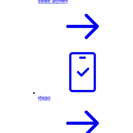
वर्कफ़्लो ऑटोमेशन
मोबाइल