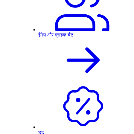
ईमेल और ग्राहक चैट
छूट