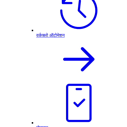
वर्कफ़्लो ऑटोमेशन