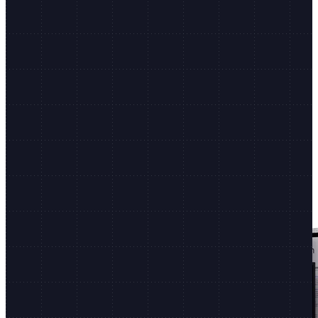
Shopify.dev
dev docs, CLI, और बहुत कुछ
लगातार इनोवेशन