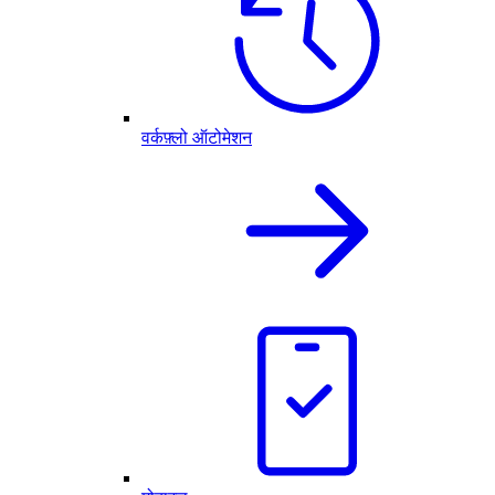
वर्कफ़्लो ऑटोमेशन