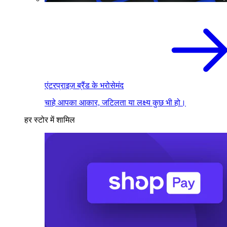
एंटरप्राइज़ ब्रैंड के भरोसेमंद
चाहे आपका आकार, जटिलता या लक्ष्य कुछ भी हो।
हर स्टोर में शामिल