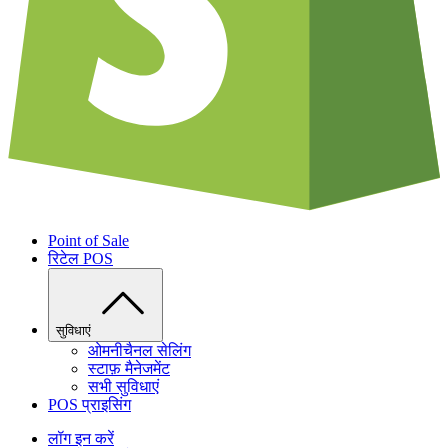
Point of Sale
रिटेल POS
सुविधाएं
ओमनीचैनल सेलिंग
स्टाफ़ मैनेजमेंट
सभी सुविधाएं
POS प्राइसिंग
लॉग इन करें