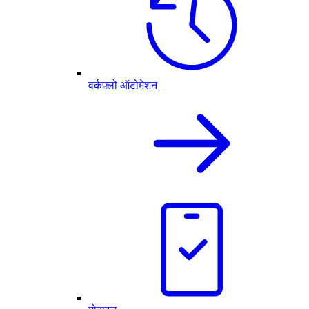
वर्कफ़्लो ऑटोमेशन