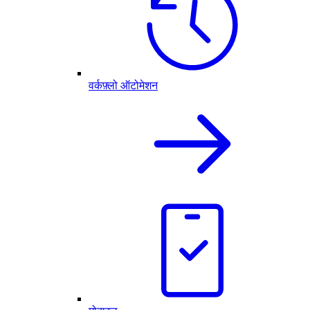
वर्कफ़्लो ऑटोमेशन