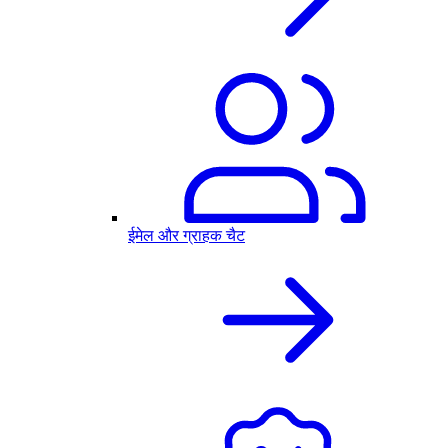
ईमेल और ग्राहक चैट