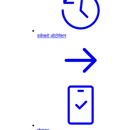
वर्कफ़्लो ऑटोमेशन