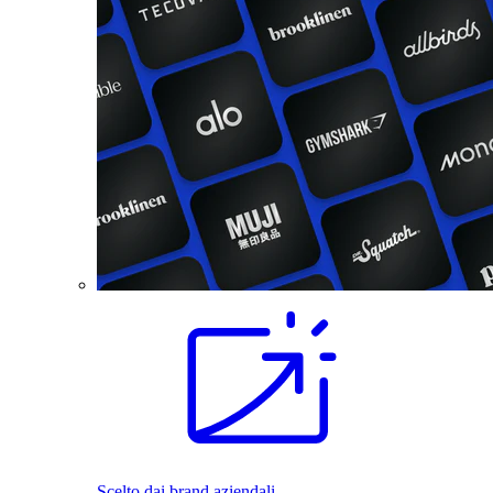
Scelto dai brand aziendali