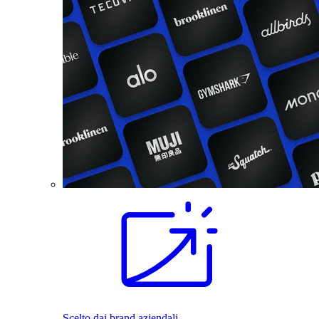
Scelto dai brand aziendali