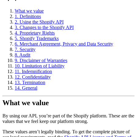
What we value
1. Definitions
2. Using the Shopify API
3. Changes to the Shopify API
4. Proprietary Rights
5. Shopify Trademarks
6. Merchant Agreement, Privacy and Data Security
7. Security
8. Audit
9. Disclaimer of Warranties
10. Limitation of Liability
11. Indemnification
12. Confidentiality
13. Termination
14. General
What we value
By using our API, you’re part of the Shopify platform. These are the
values that we feel keep our platform strong.
These values aren’t legally binding. To get the complete picture of