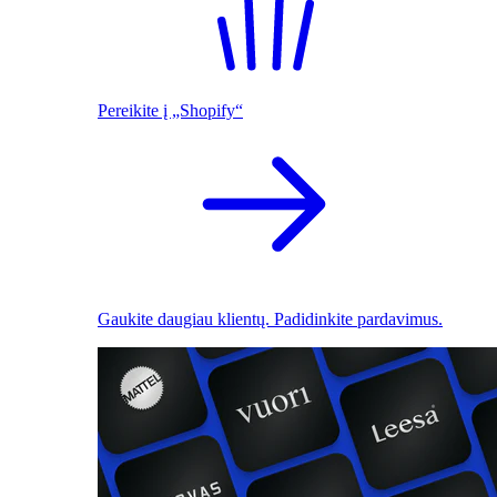
Pereikite į „Shopify“
Gaukite daugiau klientų. Padidinkite pardavimus.