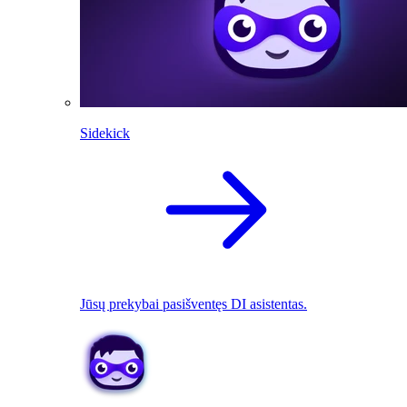
Sidekick
Jūsų prekybai pasišventęs DI asistentas.