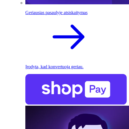
Geriausias pasaulyje atsiskaitymas
Įrodyta, kad konvertuoja geriau.