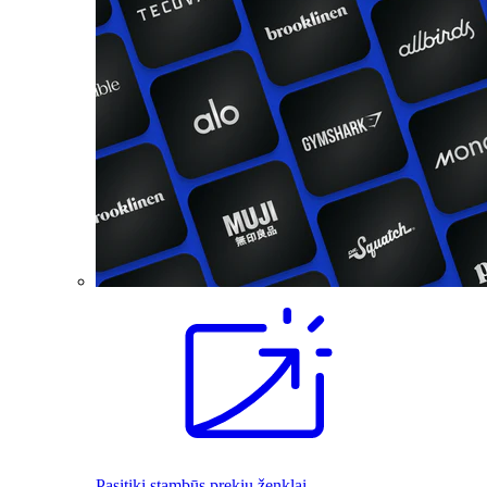
Pasitiki stambūs prekių ženklai