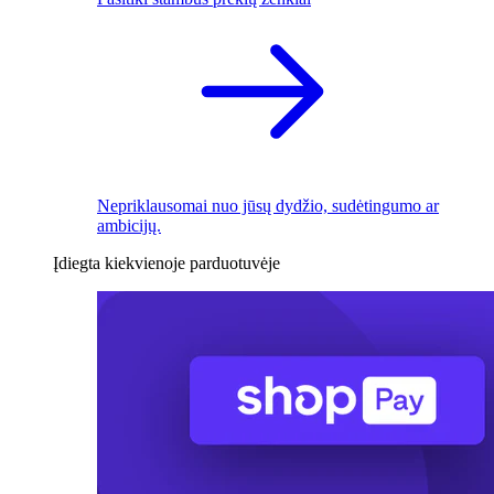
Nepriklausomai nuo jūsų dydžio, sudėtingumo ar
ambicijų.
Įdiegta kiekvienoje parduotuvėje