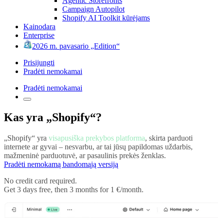
Agentic Storefronts
Campaign Autopilot
Shopify AI Toolkit kūrėjams
Kainodara
Enterprise
2026 m. pavasario „Edition“
Prisijungti
Pradėti nemokamai
Pradėti nemokamai
Kas yra „Shopify“?
„Shopify“ yra
visapusiška prekybos platforma
, skirta parduoti
internete ar gyvai – nesvarbu, ar tai jūsų papildomas uždarbis,
mažmeninė parduotuvė, ar pasaulinis prekės ženklas.
Pradėti nemokamą bandomąją versiją
No credit card required.
Get 3 days free, then 3 months for 1 €/month.