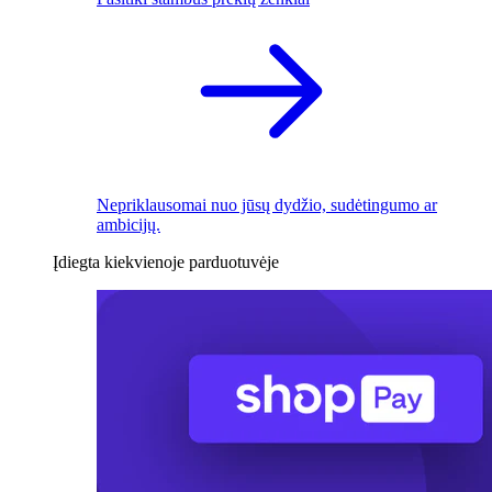
Nepriklausomai nuo jūsų dydžio, sudėtingumo ar
ambicijų.
Įdiegta kiekvienoje parduotuvėje