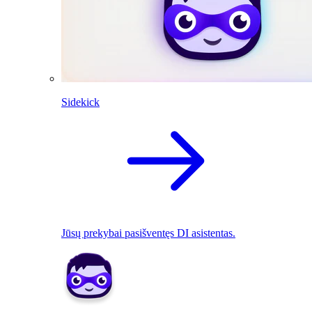
Sidekick
Jūsų prekybai pasišventęs DI asistentas.