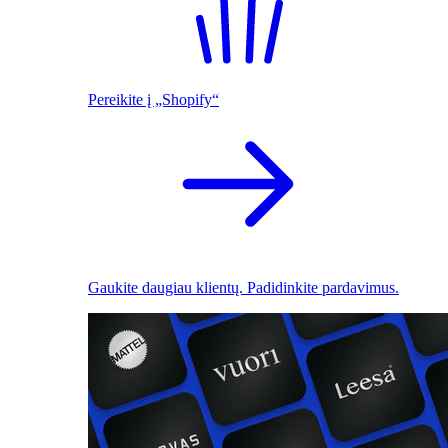
Pereikite į „Shopify“
Gaukite daugiau klientų. Padidinkite pardavimus.