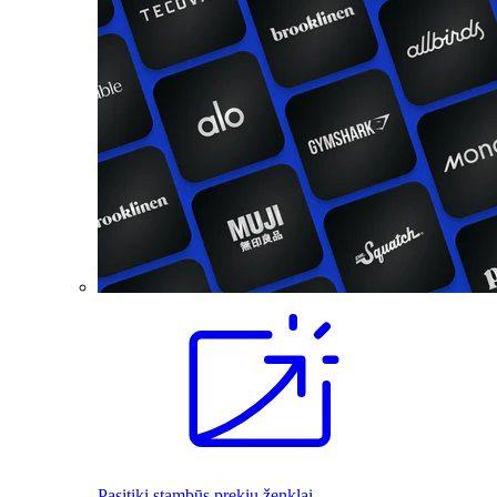
Pasitiki stambūs prekių ženklai