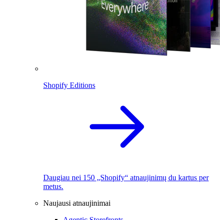
Shopify Editions
Daugiau nei 150 „Shopify“ atnaujinimų du kartus per
metus.
Naujausi atnaujinimai
Agentic Storefronts