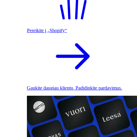
Pereikite į „Shopify“
Gaukite daugiau klientų. Padidinkite pardavimus.