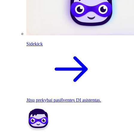
Sidekick
Jūsų prekybai pasišventęs DI asistentas.