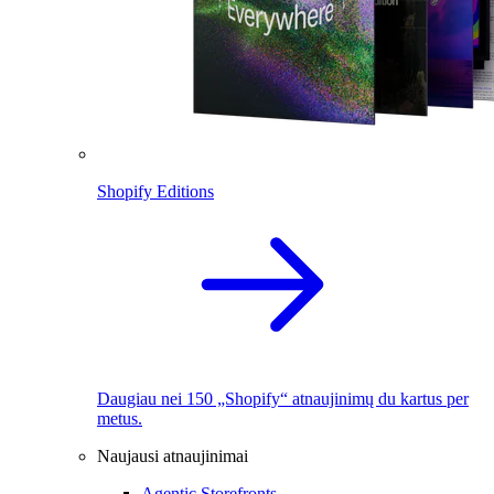
Shopify Editions
Daugiau nei 150 „Shopify“ atnaujinimų du kartus per
metus.
Naujausi atnaujinimai
Agentic Storefronts