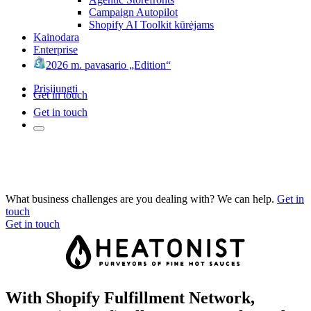
Campaign Autopilot
Shopify AI Toolkit kūrėjams
Kainodara
Enterprise
2026 m. pavasario „Edition“
Prisijungti
Get in touch
Get in touch
What business challenges are you dealing with? We can help.
Get in
touch
Get in touch
With Shopify Fulfillment Network,