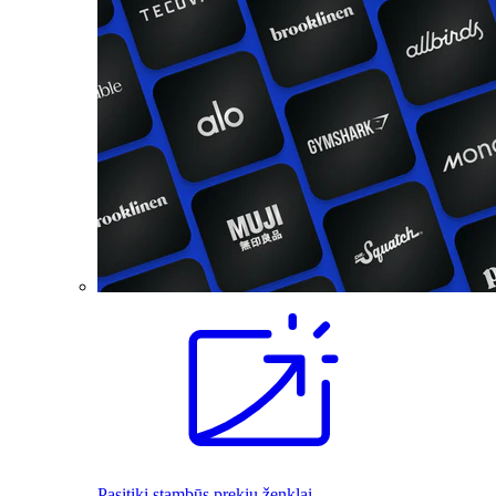
Pasitiki stambūs prekių ženklai