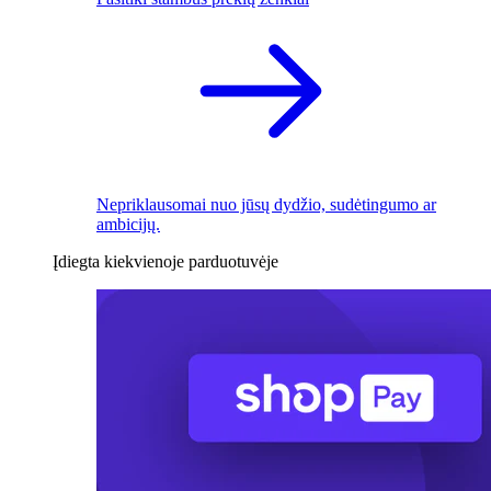
Nepriklausomai nuo jūsų dydžio, sudėtingumo ar
ambicijų.
Įdiegta kiekvienoje parduotuvėje