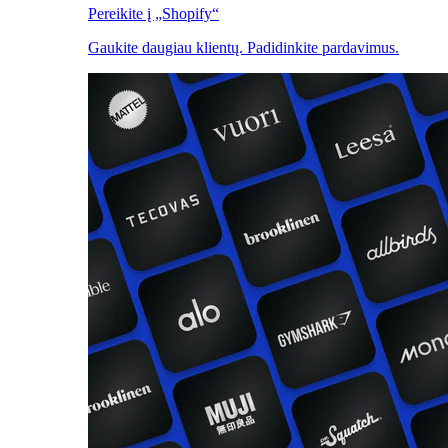
Pereikite į „Shopify“
Gaukite daugiau klientų. Padidinkite pardavimus.