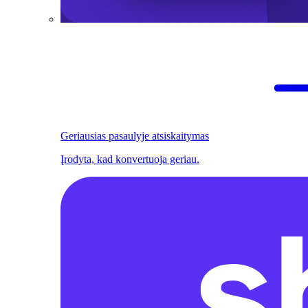
Geriausias pasaulyje atsiskaitymas
Įrodyta, kad konvertuoja geriau.