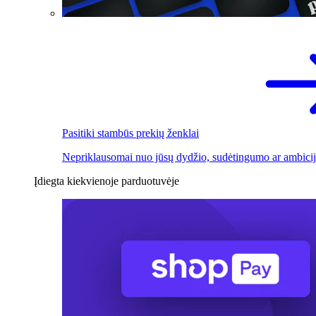
Pasitiki stambūs prekių ženklai
Nepriklausomai nuo jūsų dydžio, sudėtingumo ar ambicij
Įdiegta kiekvienoje parduotuvėje