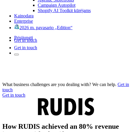
Campaign Autopilot
Shopify AI Toolkit kūrėjams
Kainodara
Enterprise
2026 m. pavasario „Edition“
Prisijungti
Get in touch
Get in touch
What business challenges are you dealing with? We can help.
Get in
touch
Get in touch
How RUDIS achieved an 80% revenue