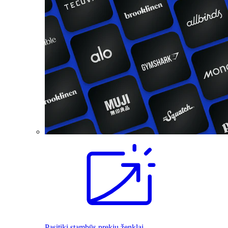
Pasitiki stambūs prekių ženklai