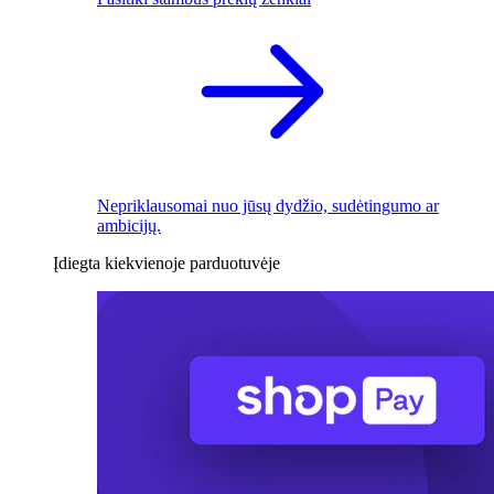
Nepriklausomai nuo jūsų dydžio, sudėtingumo ar
ambicijų.
Įdiegta kiekvienoje parduotuvėje