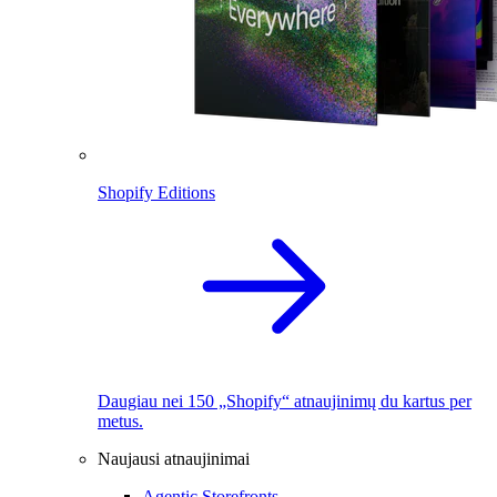
Shopify Editions
Daugiau nei 150 „Shopify“ atnaujinimų du kartus per
metus.
Naujausi atnaujinimai
Agentic Storefronts