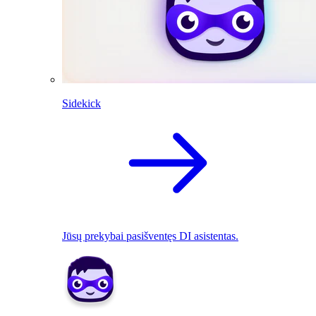
Sidekick
Jūsų prekybai pasišventęs DI asistentas.