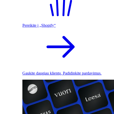
Pereikite į „Shopify“
Gaukite daugiau klientų. Padidinkite pardavimus.