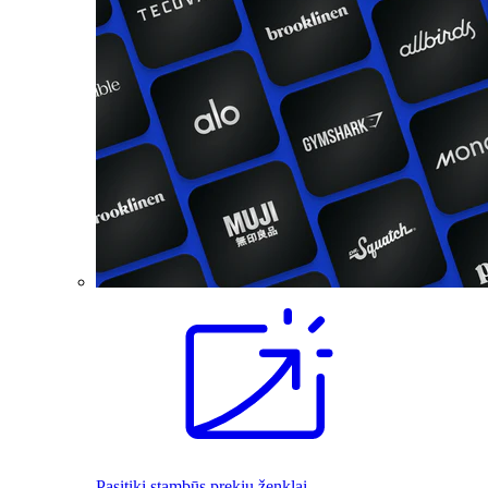
Pasitiki stambūs prekių ženklai