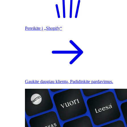
Pereikite į „Shopify“
Gaukite daugiau klientų. Padidinkite pardavimus.