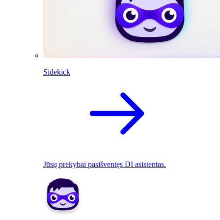
Sidekick
Jūsų prekybai pasišventęs DI asistentas.