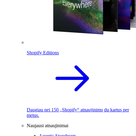
Shopify Editions
Daugiau nei 150 „Shopify“ atnaujinimų du kartus per
metus.
Naujausi atnaujinimai
Agentic Storefronts