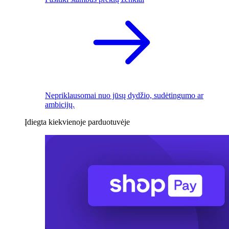
Nepriklausomai nuo jūsų dydžio, sudėtingumo ar
ambicijų.
Įdiegta kiekvienoje parduotuvėje