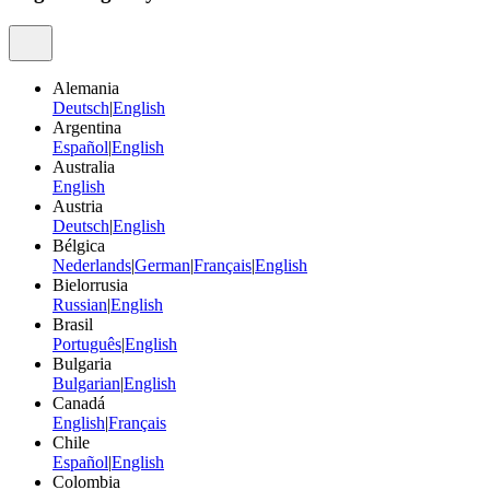
Alemania
Deutsch
|
English
Argentina
Español
|
English
Australia
English
Austria
Deutsch
|
English
Bélgica
Nederlands
|
German
|
Français
|
English
Bielorrusia
Russian
|
English
Brasil
Português
|
English
Bulgaria
Bulgarian
|
English
Canadá
English
|
Français
Chile
Español
|
English
Colombia