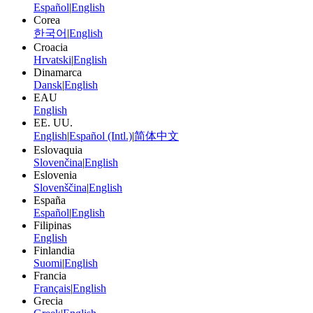
Español
|
English
Corea
한국어
|
English
Croacia
Hrvatski
|
English
Dinamarca
Dansk
|
English
EAU
English
EE. UU.
English
|
Español (Intl.)
|
简体中文
Eslovaquia
Slovenčina
|
English
Eslovenia
Slovenščina
|
English
España
Español
|
English
Filipinas
English
Finlandia
Suomi
|
English
Francia
Français
|
English
Grecia