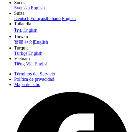
Suecia
Svenska
|
English
Suiza
Deutsch
|
Français
|
Italiano
|
English
Tailandia
ไทย
|
English
Taiwán
繁體中文
|
English
Turquía
Türkçe
|
English
Vietnam
Tiếng Việt
|
English
Términos del Servicio
Política de privacidad
Mapa del sitio