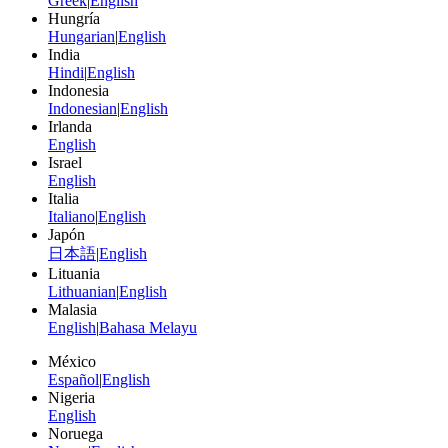
Greek
|
English
Hungría
Hungarian
|
English
India
Hindi
|
English
Indonesia
Indonesian
|
English
Irlanda
English
Israel
English
Italia
Italiano
|
English
Japón
日本語
|
English
Lituania
Lithuanian
|
English
Malasia
English
|
Bahasa Melayu
México
Español
|
English
Nigeria
English
Noruega