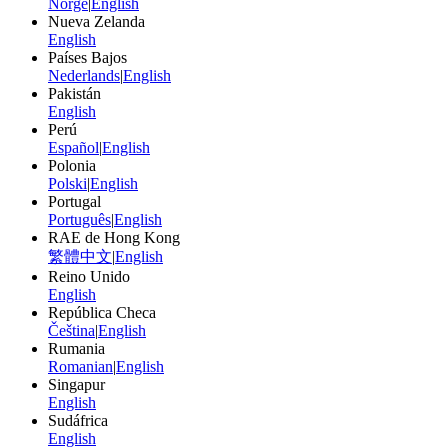
Norge
|
English
Nueva Zelanda
English
Países Bajos
Nederlands
|
English
Pakistán
English
Perú
Español
|
English
Polonia
Polski
|
English
Portugal
Português
|
English
RAE de Hong Kong
繁體中文
|
English
Reino Unido
English
República Checa
Čeština
|
English
Rumania
Romanian
|
English
Singapur
English
Sudáfrica
English