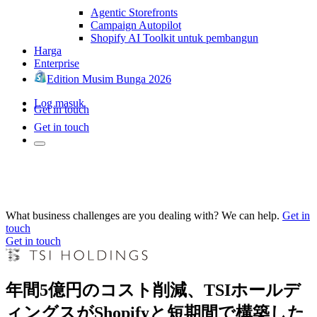
Agentic Storefronts
Campaign Autopilot
Shopify AI Toolkit untuk pembangun
Harga
Enterprise
Edition Musim Bunga 2026
Log masuk
Get in touch
Get in touch
What business challenges are you dealing with? We can help.
Get in
touch
Get in touch
年間5億円のコスト削減、TSIホールデ
ィングスがShopifyと短期間で構築した