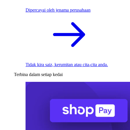
Dipercayai oleh jenama perusahaan
Tidak kira saiz, kerumitan atau cita-cita anda.
Terbina dalam setiap kedai