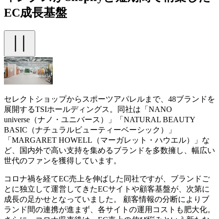
EC成長基盤
セレクトショップからスポーツアパレルまで、48ブランドを
展開するTSIホールディングス。同社は「NANO
universe（ナノ・ユニバース）」「NATURAL BEAUTY
BASIC（ナチュラルビューティーベーシック）」
「MARGARET HOWELL（マーガレット・ハウエル）」な
ど、国内外で高い支持を集めるブランドを多数擁し、幅広い
世代のファンを獲得しています。
コロナ禍を経てEC売上を伸ばした同社ですが、ブランドご
とに独立して運営してきたECサイトや顧客基盤が、次第に
成長の足かせとなっていました。 顧客情報の分断によりブ
ランド間の連携が進まず、各サイトの運用コストも肥大化。