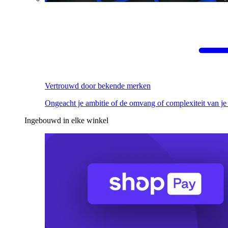
Vertrouwd door bekende merken
Ongeacht je ambitie of de omvang of complexiteit van je
Ingebouwd in elke winkel