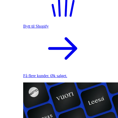
Bytt til Shopify
Få flere kunder. Øk salget.