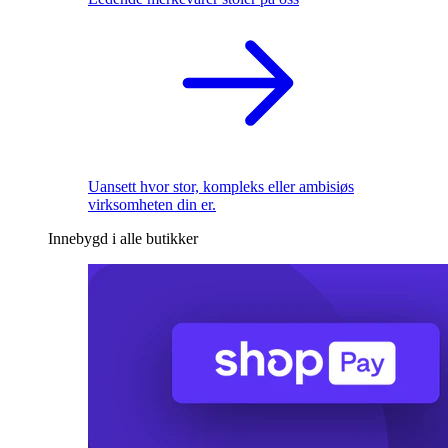
Uansett hvor stor, kompleks eller ambisiøs
virksomheten din er.
Innebygd i alle butikker