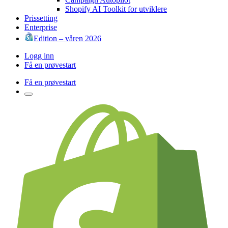
Shopify AI Toolkit for utviklere
Prissetting
Enterprise
Edition – våren 2026
Logg inn
Få en prøvestart
Få en prøvestart