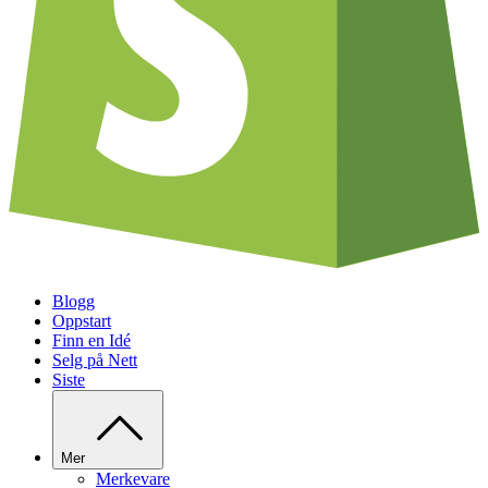
Blogg
Oppstart
Finn en Idé
Selg på Nett
Siste
Mer
Merkevare