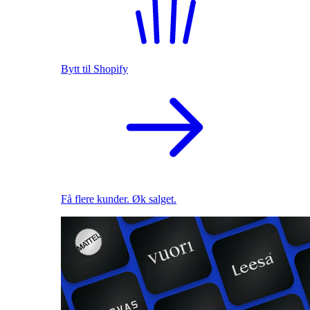
Bytt til Shopify
Få flere kunder. Øk salget.