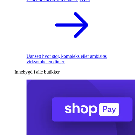
Uansett hvor stor, kompleks eller ambisiøs
virksomheten din er.
Innebygd i alle butikker