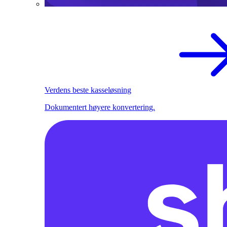
Verdens beste kasseløsning
Dokumentert høyere konvertering.