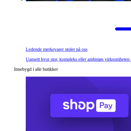
Ledende merkevarer stoler på oss
Uansett hvor stor, kompleks eller ambisiøs virksomheten 
Innebygd i alle butikker