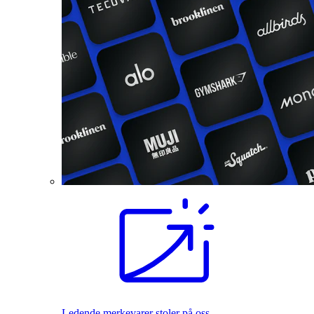
Ledende merkevarer stoler på oss