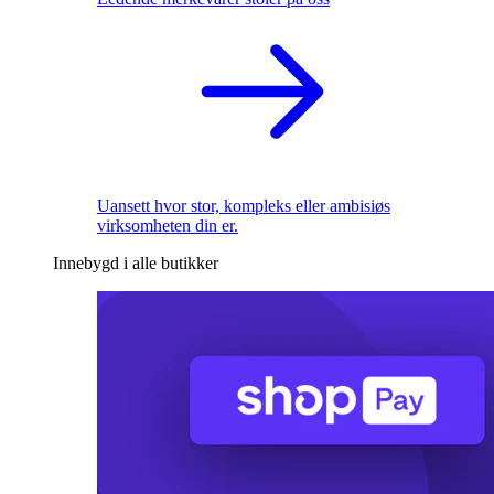
Uansett hvor stor, kompleks eller ambisiøs
virksomheten din er.
Innebygd i alle butikker