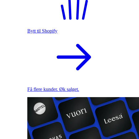
Bytt til Shopify
Få flere kunder. Øk salget.