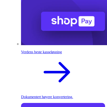
Verdens beste kasseløsning
Dokumentert høyere konvertering.