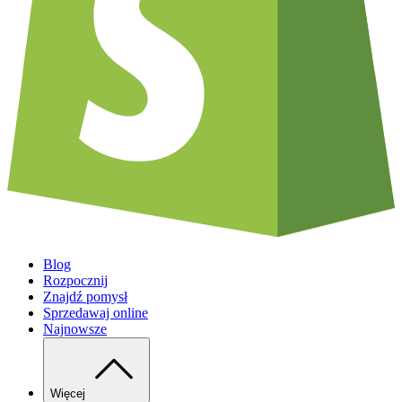
Blog
Rozpocznij
Znajdź pomysł
Sprzedawaj online
Najnowsze
Więcej