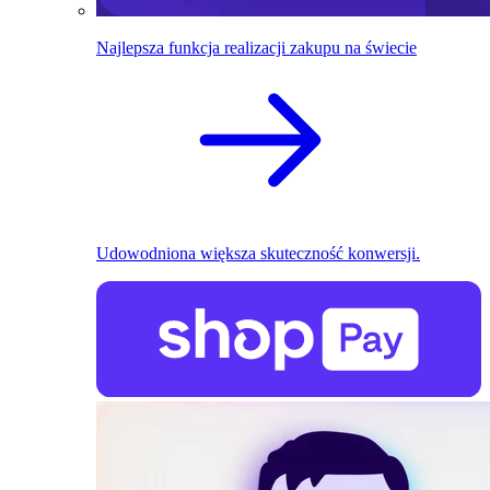
Najlepsza funkcja realizacji zakupu na świecie
Udowodniona większa skuteczność konwersji.