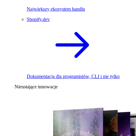
Największy ekosystem handlu
Shopify.dev
Dokumentacja dla programistów, CLI i nie tylko
Nieustające innowacje