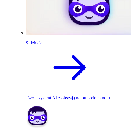
Sidekick
Twój asystent AI z obsesją na punkcie handlu.