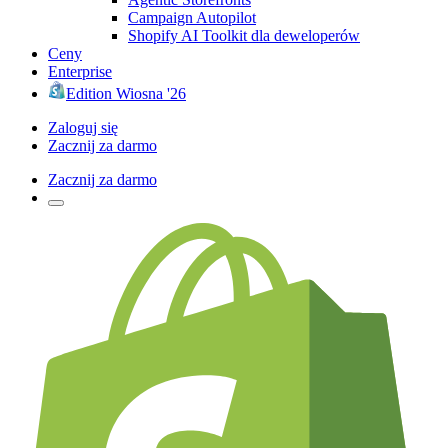
Campaign Autopilot
Shopify AI Toolkit dla deweloperów
Ceny
Enterprise
Edition Wiosna '26
Zaloguj się
Zacznij za darmo
Zacznij za darmo