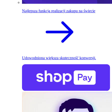
Najlepsza funkcja realizacji zakupu na świecie
Udowodniona większa skuteczność konwersji.