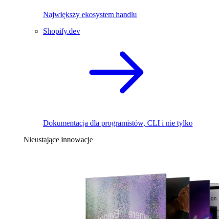
Największy ekosystem handlu
Shopify.dev
Dokumentacja dla programistów, CLI i nie tylko
Nieustające innowacje