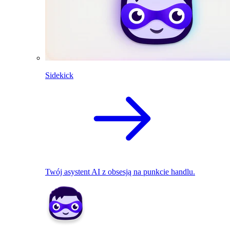
Sidekick
Twój asystent AI z obsesją na punkcie handlu.