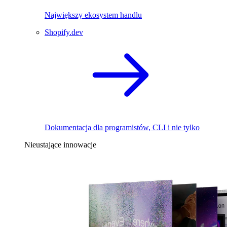
Największy ekosystem handlu
Shopify.dev
Dokumentacja dla programistów, CLI i nie tylko
Nieustające innowacje