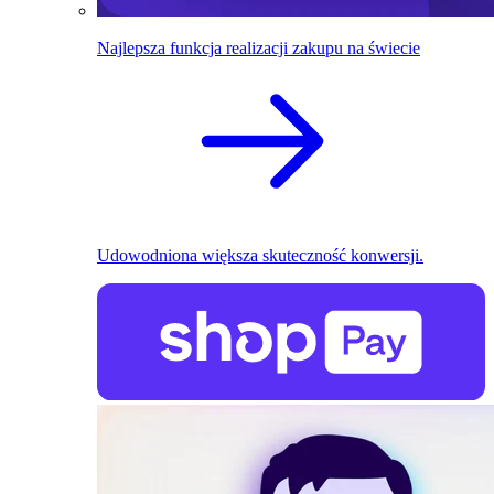
Najlepsza funkcja realizacji zakupu na świecie
Udowodniona większa skuteczność konwersji.