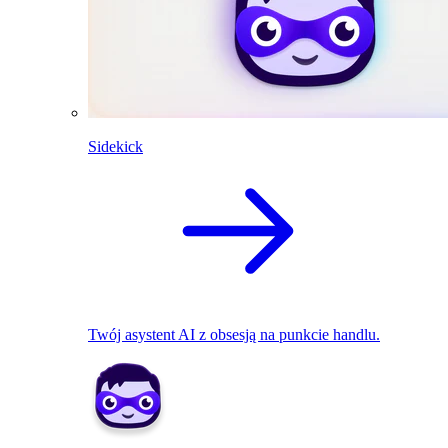
Sidekick
Twój asystent AI z obsesją na punkcie handlu.