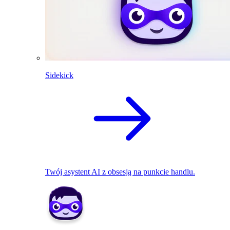
Sidekick
Twój asystent AI z obsesją na punkcie handlu.