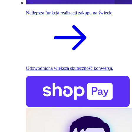
Najlepsza funkcja realizacji zakupu na świecie
Udowodniona większa skuteczność konwersji.