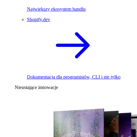
Największy ekosystem handlu
Shopify.dev
Dokumentacja dla programistów, CLI i nie tylko
Nieustające innowacje