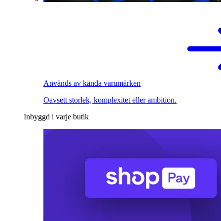
Används av kända varumärken
Oavsett storlek, komplexitet eller ambition.
Inbyggd i varje butik