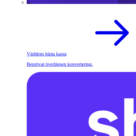
Världens bästa kassa
Beprövat överlägsen konvertering.