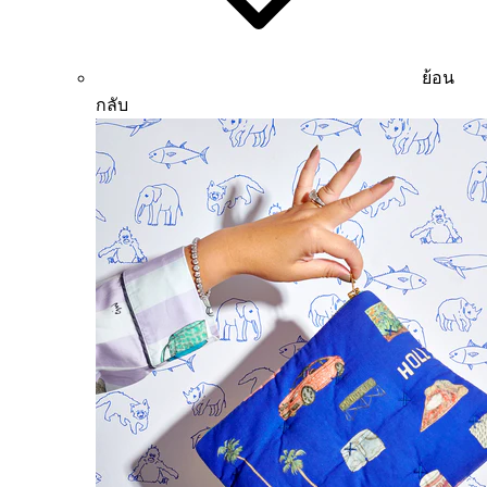
ย้อน
กลับ