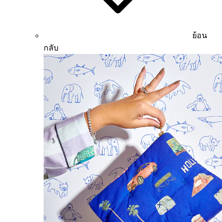
ย้อน
กลับ