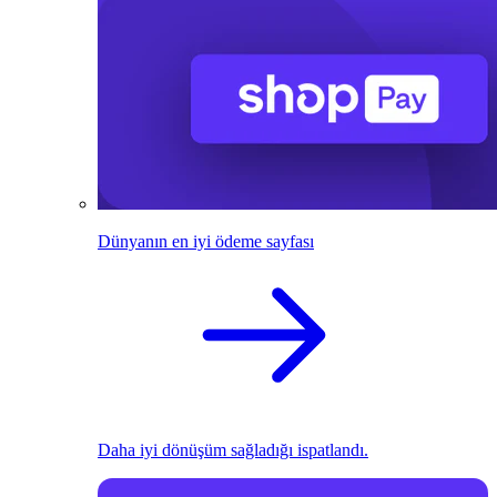
Dünyanın en iyi ödeme sayfası
Daha iyi dönüşüm sağladığı ispatlandı.