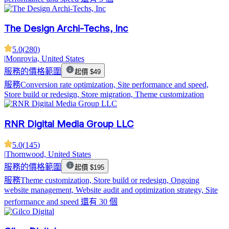
The Design Archi-Techs, Inc
5.0
(
280
)
|
Monrovia, United States
服務的價格範圍
起價 $49
服務
Conversion rate optimization, Site performance and speed,
Store build or redesign, Store migration, Theme customization
RNR Digital Media Group LLC
5.0
(
145
)
|
Thornwood, United States
服務的價格範圍
起價 $195
服務
Theme customization, Store build or redesign, Ongoing
website management, Website audit and optimization strategy, Site
performance and speed
還有 30 個