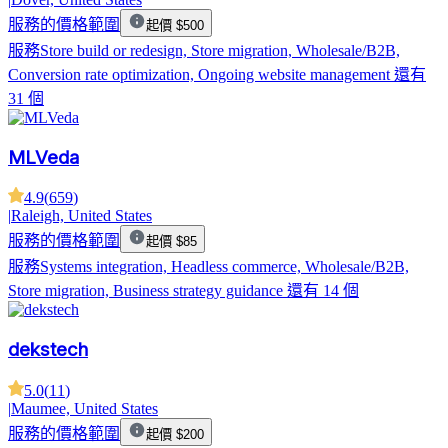
服務的價格範圍
起價 $500
服務
Store build or redesign, Store migration, Wholesale/B2B,
Conversion rate optimization, Ongoing website management
還有
31 個
MLVeda
4.9
(
659
)
|
Raleigh, United States
服務的價格範圍
起價 $85
服務
Systems integration, Headless commerce, Wholesale/B2B,
Store migration, Business strategy guidance
還有 14 個
dekstech
5.0
(
11
)
|
Maumee, United States
服務的價格範圍
起價 $200