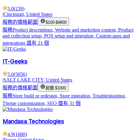
5.0
(
239
)
|
Cincinnati, United States
服務的價格範圍
$100-$4800
服務
Product descriptions, Website and marketing content, Product
and collection setup, POS setup and migration, Custom apps and
integrations
還有 21 個
IT-Geeks
5.0
(
5056
)
|
SALT LAKE CITY, United States
服務的價格範圍
起價 $1000
服務
Store build or redesign, Store migration, Troubleshooting,
Theme customization, SEO
還有 31 個
Mandasa Technologies
4.9
(
1680
)
|
Dover, United States