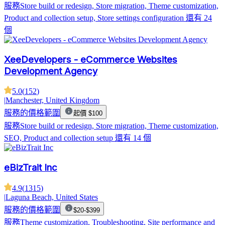
服務
Store build or redesign, Store migration, Theme customization,
Product and collection setup, Store settings configuration
還有 24
個
XeeDevelopers - eCommerce Websites
Development Agency
5.0
(
152
)
|
Manchester, United Kingdom
服務的價格範圍
起價 $100
服務
Store build or redesign, Store migration, Theme customization,
SEO, Product and collection setup
還有 14 個
eBizTrait Inc
4.9
(
1315
)
|
Laguna Beach, United States
服務的價格範圍
$20-$399
服務
Theme customization, Troubleshooting, Site performance and