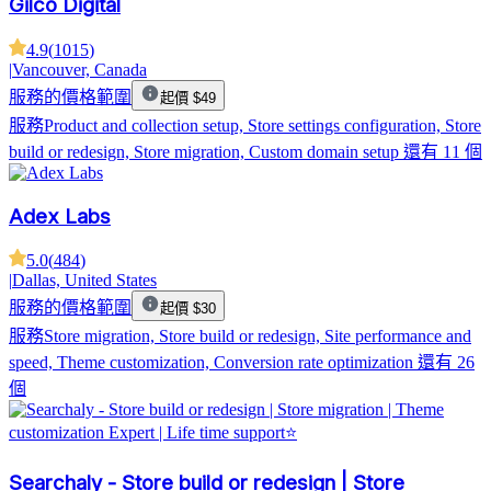
Gilco Digital
4.9
(
1015
)
|
Vancouver, Canada
服務的價格範圍
起價 $49
服務
Product and collection setup, Store settings configuration, Store
build or redesign, Store migration, Custom domain setup
還有 11 個
Adex Labs
5.0
(
484
)
|
Dallas, United States
服務的價格範圍
起價 $30
服務
Store migration, Store build or redesign, Site performance and
speed, Theme customization, Conversion rate optimization
還有 26
個
Searchaly - Store build or redesign | Store