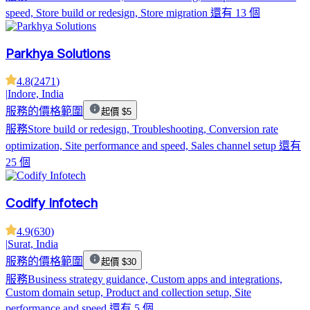
speed, Store build or redesign, Store migration
還有 13 個
Parkhya Solutions
4.8
(
2471
)
|
Indore, India
服務的價格範圍
起價 $5
服務
Store build or redesign, Troubleshooting, Conversion rate
optimization, Site performance and speed, Sales channel setup
還有
25 個
Codify Infotech
4.9
(
630
)
|
Surat, India
服務的價格範圍
起價 $30
服務
Business strategy guidance, Custom apps and integrations,
Custom domain setup, Product and collection setup, Site
performance and speed
還有 5 個