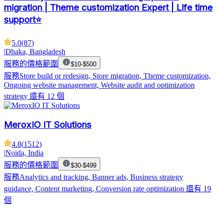
migration | Theme customization Expert | Life time
support⭐
5.0
(
87
)
|
Dhaka, Bangladesh
服務的價格範圍
$10-$500
服務
Store build or redesign, Store migration, Theme customization,
Ongoing website management, Website audit and optimization
strategy
還有 12 個
MeroxIO IT Solutions
4.8
(
1512
)
|
Noida, India
服務的價格範圍
$30-$499
服務
Analytics and tracking, Banner ads, Business strategy
guidance, Content marketing, Conversion rate optimization
還有 19
個