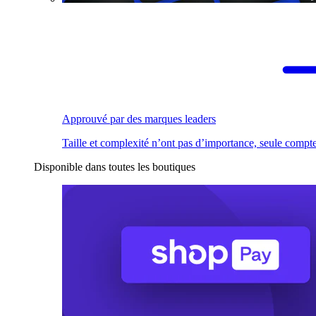
Approuvé par des marques leaders
Taille et complexité n’ont pas d’importance, seule compte
Disponible dans toutes les boutiques