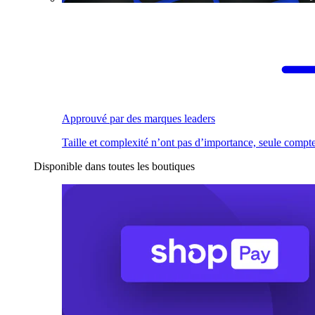
Approuvé par des marques leaders
Taille et complexité n’ont pas d’importance, seule compte
Disponible dans toutes les boutiques