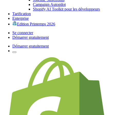
Campaign Autopilot
Shopify AI Toolkit pour les développeurs
Tarification
Enterprise
Edition Printemps 2026
Se connecter
Démarrer gratuitement
Démarrer gratuitement