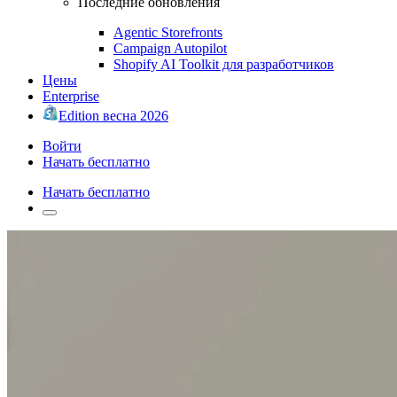
Последние обновления
Agentic Storefronts
Campaign Autopilot
Shopify AI Toolkit для разработчиков
Цены
Enterprise
Edition весна 2026
Войти
Начать бесплатно
Начать бесплатно