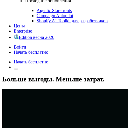
Последние обновления
Agentic Storefronts
Campaign Autopilot
Shopify AI Toolkit для разработчиков
Цены
Enterprise
Edition весна 2026
Войти
Начать бесплатно
Начать бесплатно
Больше выгоды. Меньше затрат.