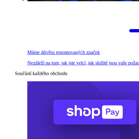
Máme důvěru renomovaných značek
Nezáleží na tom, jak jste velcí, jak složité jsou vaše pož
Součástí každého obchodu