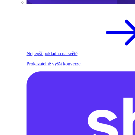
Nejlepší pokladna na světě
Prokazatelně vyšší konverze.