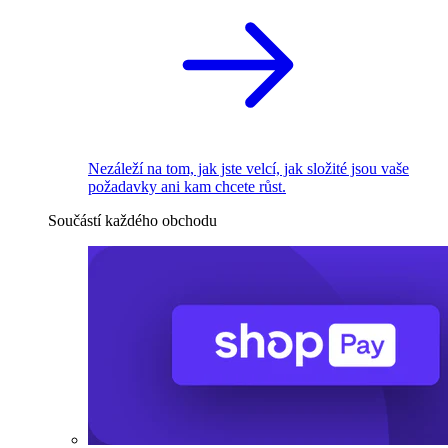
Nezáleží na tom, jak jste velcí, jak složité jsou vaše
požadavky ani kam chcete růst.
Součástí každého obchodu