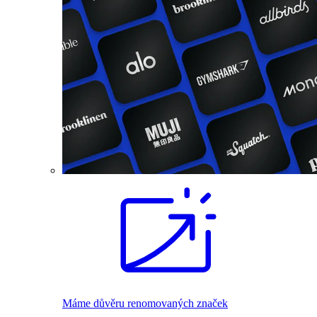
Máme důvěru renomovaných značek