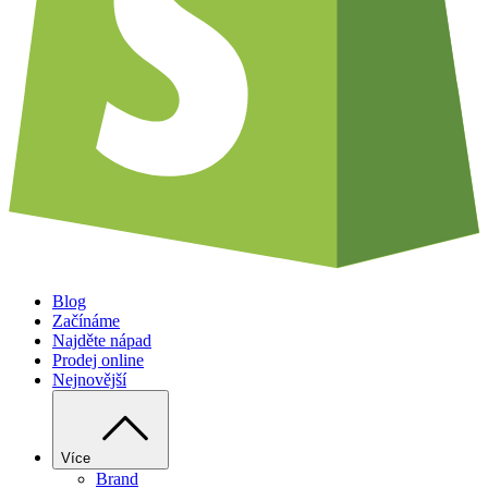
Blog
Začínáme
Najděte nápad
Prodej online
Nejnovější
Více
Brand