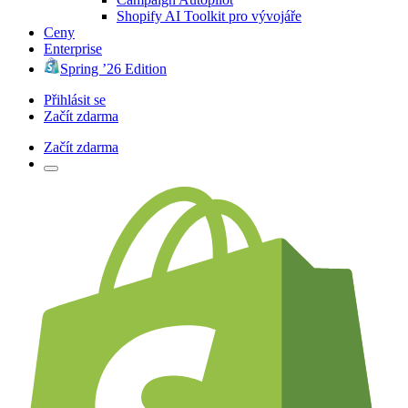
Shopify AI Toolkit pro vývojáře
Ceny
Enterprise
Spring ’26 Edition
Přihlásit se
Začít zdarma
Začít zdarma