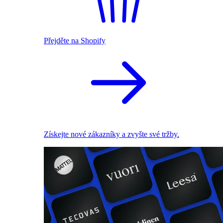
Přejděte na Shopify
Získejte nové zákazníky a zvyšte své tržby.