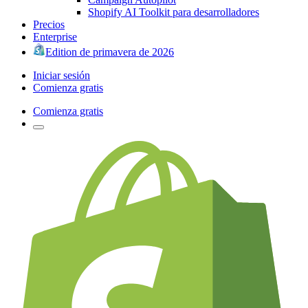
Shopify AI Toolkit para desarrolladores
Precios
Enterprise
Edition de primavera de 2026
Iniciar sesión
Comienza gratis
Comienza gratis