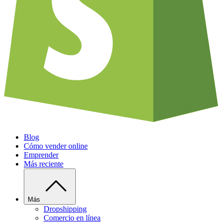
Blog
Cómo vender online
Emprender
Más reciente
Más
Dropshipping
Comercio en línea