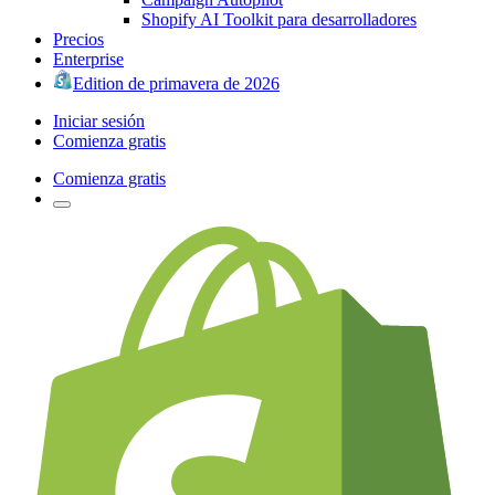
Shopify AI Toolkit para desarrolladores
Precios
Enterprise
Edition de primavera de 2026
Iniciar sesión
Comienza gratis
Comienza gratis