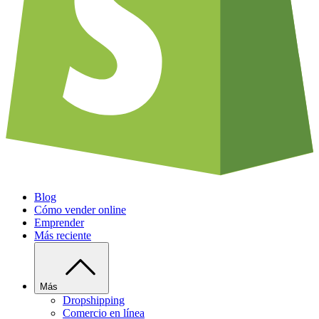
Blog
Cómo vender online
Emprender
Más reciente
Más
Dropshipping
Comercio en línea