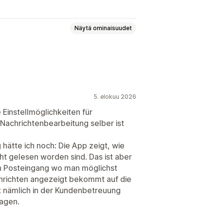
Näytä ominaisuudet
ostikeskustelut
nikielisyys
Push-ilmoitukset
5. elokuu 2026
 Einstellmöglichkeiten für
Nachrichtenbearbeitung selber ist
kset
Tuotesuositukset
hätte ich noch: Die App zeigt, wie
cht gelesen worden sind. Das ist aber
ein Posteingang wo man möglichst
at
Tervetuloviestit
chrichten angezeigt bekommt auf die
istaminen
Asiakaspalvelijan avatar
t nämlich in der Kundenbetreuung
agen.