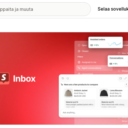
Selaa sovellu
elykuvagalleria