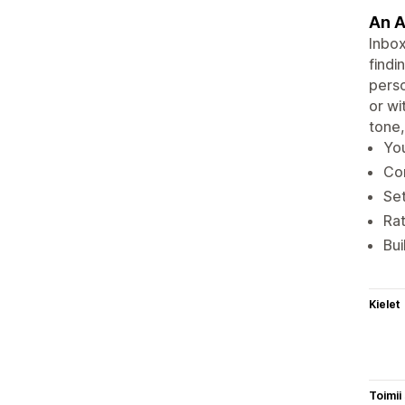
An A
Inbox
findi
perso
or wi
tone,
You
Con
Set
Rat
Bui
Kielet
Toimii