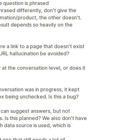
e question is phrased
rased differently, don't give the
mation/product, the other doesn't.
e result depends so heavily on the
re a link to a page that doesn't exist
f URL hallucination be avoided?
at the conversation level, or does it
nversation was in progress, it kept
ox being unchecked. Is this a bug?
 can suggest answers, but not
. Is this planned? We also don't have
h data source is used, which is
t one that still needs a lot of