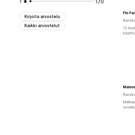
1
170
Flo Fa
Kirjoita arvostelu
Ransk
Kaikki arvostelut
12 kuu
käyttö
Maiso
Ransk
Melkei
sovell