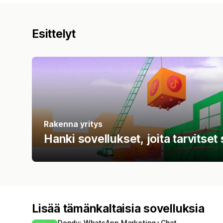
Esittelyt
Rakenna yritys
Hanki sovellukset, joita tarvitse
Lisää tämänkaltaisia sovelluksia
Dondy: WhatsApp Marketing+Chat