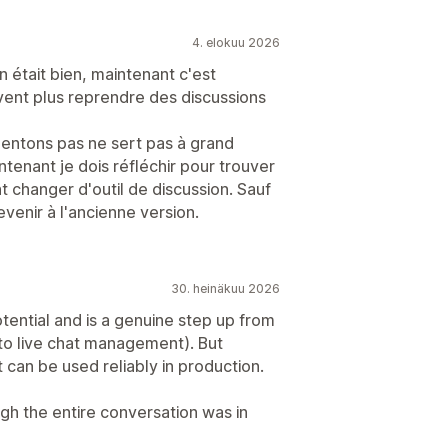
4. elokuu 2026
on était bien, maintenant c'est
vent plus reprendre des discussions
mentons pas ne sert pas à grand
intenant je dois réfléchir pour trouver
changer d'outil de discussion. Sauf
enir à l'ancienne version.
30. heinäkuu 2026
tential and is a genuine step up from
 to live chat management). But
it can be used reliably in production.
ugh the entire conversation was in