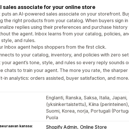
I sales associate for your online store
 puts an AI-powered sales associate on your storefront. Bu
ng the right products from your catalog. When buyers sign i
nalize replies using their preferences and purchase history
thout the agent. Inbox learns from your catalog, policies, an
 style, and rules.
r Inbox agent helps shoppers from the first click.
nects to your catalog, inventory, and policies with zero set
 your agent’s tone, style, and rules so every reply sounds 
e chats to train your agent. The more you rate, the sharper i
lt-in analytics: orders assisted, buyer satisfaction, and more
Englanti, Ranska, Saksa, Italia, Japani, 
(yksinkertaistettu), Kiina (perinteinen)
Suomi, Korea, norja, Portugali (Portugal
Puola
 seuraavan kanssa:
Shopify Admin
Online Store