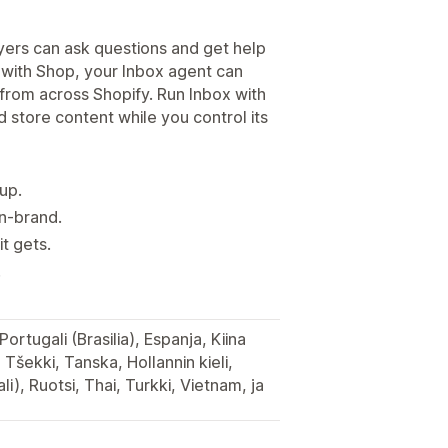
yers can ask questions and get help
n with Shop, your Inbox agent can
 from across Shopify. Run Inbox with
d store content while you control its
up.
on-brand.
t gets.
.
Portugali (Brasilia), Espanja, Kiina
, Tšekki, Tanska, Hollannin kieli,
i), Ruotsi, Thai, Turkki, Vietnam, ja