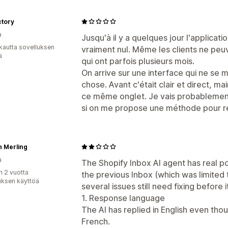
ctory
a
Jusqu'à il y a quelques jour l'applicati
kautta sovelluksen
vraiment nul. Même les clients ne peu
ä
qui ont parfois plusieurs mois.
On arrive sur une interface qui ne se 
chose. Avant c'était clair et direct, ma
ce même onglet. Je vais probablement 
si on me propose une méthode pour rev
n Merling
a
The Shopify Inbox AI agent has real po
n 2 vuotta
the previous Inbox (which was limited
uksen käyttöä
several issues still need fixing before 
1. Response language
The AI has replied in English even tho
French.