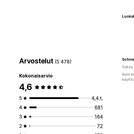
Luoka
Arvostelut
Schnie
(5 478)
Saksa
Noin k
Kokonaisarvio
käyttö
4,6
5
4,4 t.
4
681
3
164
2
72