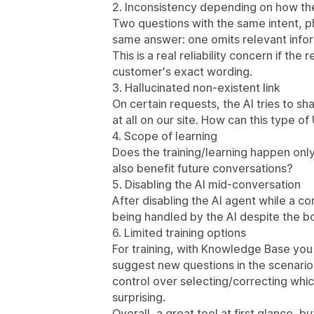
2. Inconsistency depending on how th
Two questions with the same intent, ph
same answer: one omits relevant infor
This is a real reliability concern if th
customer's exact wording.
3. Hallucinated non-existent link
On certain requests, the AI tries to sha
at all on our site. How can this type o
4. Scope of learning
Does the training/learning happen only 
also benefit future conversations?
5. Disabling the AI mid-conversation
After disabling the AI agent while a co
being handled by the AI despite the b
6. Limited training options
For training, with Knowledge Base you
suggest new questions in the scenarios
control over selecting/correcting whic
surprising.
Overall, a great tool at first glance, bu