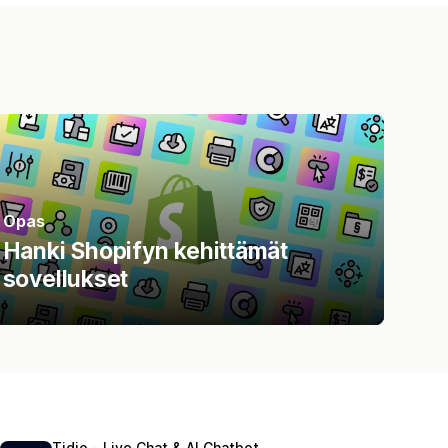
Opas
Hanki Shopifyn kehittämät
sovellukset
Tidio ‑ Live Chat & AI Chatbot