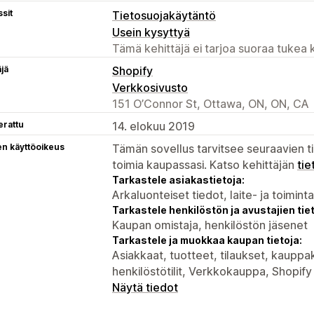
sit
Tietosuojakäytäntö
Usein kysyttyä
Tämä kehittäjä ei tarjoa suoraa tukea k
äjä
Shopify
Verkkosivusto
151 O’Connor St, Ottawa, ON, ON, CA
erattu
14. elokuu 2019
en käyttöoikeus
Tämän sovellus tarvitsee seuraavien ti
toimia kaupassasi. Katso kehittäjän
tie
Tarkastele asiakastietoja:
Arkaluonteiset tiedot, laite- ja toimint
Tarkastele henkilöstön ja avustajien tiet
Kaupan omistaja, henkilöstön jäsenet
Tarkastele ja muokkaa kaupan tietoja:
Asiakkaat, tuotteet, tilaukset, kauppak
henkilöstötilit, Verkkokauppa, Shopif
Näytä tiedot