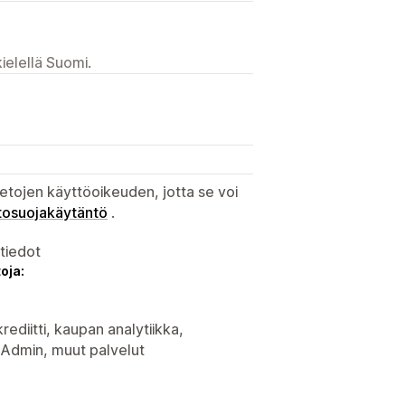
ielellä Suomi.
etojen käyttöoikeuden, jotta se voi
tosuojakäytäntö
.
atiedot
oja:
rediitti, kaupan analytiikka,
y Admin, muut palvelut