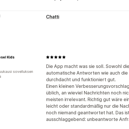
t
Chatti
Reaaliaikaiset viestit
Tekoälychattibotit
Livechatti
Sähköp
Tiedostojen lataus (lähettäminen)
Mo
Asiakastiedot
sel Kids
Automaattiset vastaukset
Die App macht was sie soll. Sowohl die
uukausi sovelluksen
automatische Antworten wie auch die 
Alennukset
Usein kysyttyä
Tervehdy
ä
durchdacht und funktioniert gut.
Pikavastaukset
Tilauspäivitykset
Einen kleinen Verbesserungsvorschlag 
Mukautukset
üblich, an wieviel Nachrichten noch ni
meisten irrelevant. Richtig gut wäre 
Väri ja fontti
Chatti-ikkuna
Aukioloaj
leicht oder standardmäßig nur die Na
Chattipainikkeet
Keskustelujen kohd
noch niemand geantwortet hat. Das is
ausschlaggebend: unbeantworte Anfr