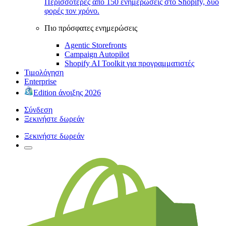
Περισσότερες από 150 ενημερώσεις στο Shopify, δύο
φορές τον χρόνο.
Πιο πρόσφατες ενημερώσεις
Agentic Storefronts
Campaign Autopilot
Shopify AI Toolkit για προγραμματιστές
Τιμολόγηση
Enterprise
Edition άνοιξης 2026
Σύνδεση
Ξεκινήστε δωρεάν
Ξεκινήστε δωρεάν